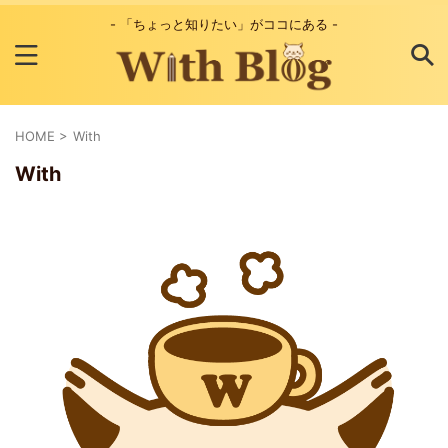
- 「ちょっと知りたい」がココにある -
HOME
>
With
With